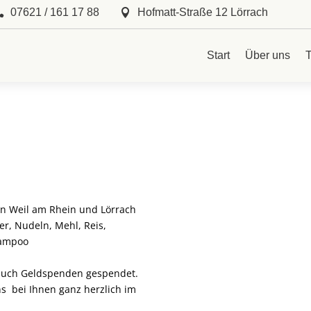
07621 / 161 17 88
Hofmatt-Straße 12 Lörrach


Start
Über uns
T
n Weil am Rhein und Lörrach
er, Nudeln, Mehl, Reis,
hampoo
n auch Geldspenden gespendet.
s bei Ihnen ganz herzlich im